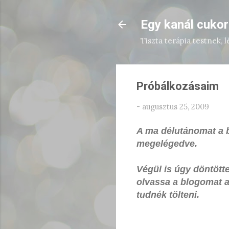
Egy kanál cukor
Tiszta terápia testnek, 
Próbálkozásaim
-
augusztus 25, 2009
A ma délutánomat a b
megelégedve.
Végül is úgy döntött
olvassa a blogomat a
tudnék tölteni.