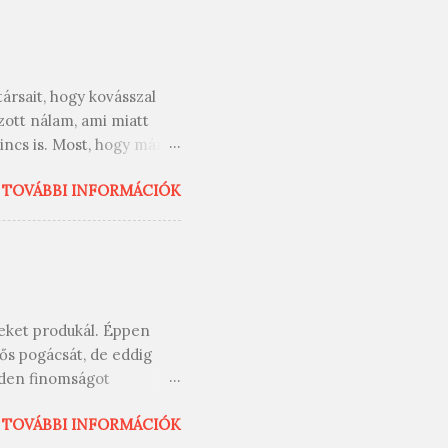
ársait, hogy kovásszal
zott nálam, ami miatt
ncs is. Most, hogy már
ján, és igazán
TOVÁBBI INFORMÁCIÓK
efoglaló a facebookon
apozgatni az elkészítés
előtt egy kis
nyakovász. Nagyobb
n kell tartani, etetni,
n bírja az éhezést, bírja
teket produkál. Éppen
mányozásaiból ...
ős pogácsát, de eddig
nden finomságot
. Ez a mostani
TOVÁBBI INFORMÁCIÓK
 hasonlít az igazira.