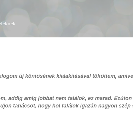
Ugrás a fő tartalomra
léleknek
logom új köntösének kialakításával töltöttem, amiv
em, addig amíg jobbat nem találok, ez marad. Ezúton
djon tanácsot, hogy hol találok igazán nagyon szép s