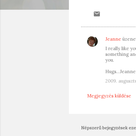
Jeanne
üzene
M
I really like 
e
something and 
g
you.
j
Hugs...Jeanne
e
2009. augusztu
g
y
Megjegyzés küldése
z
é
s
e
Népszerű bejegyzések eze
k