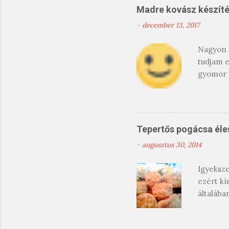
Madre kovász készít
-
december 13, 2017
Nagyon m
tudjam e
gyomor 
elkészít
nagyszer
megjelen
után, ha
Tepertős pogácsa éle
magyaráz
-
augusztus 30, 2014
tűrőképe
akkor is
Igyeksze
még a fa
ezért kí
általába
megadtam
hagyomán