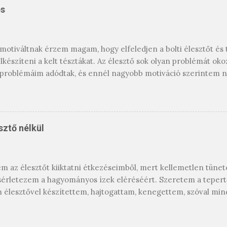
és
otiváltnak érzem magam, hogy elfeledjen a bolti élesztőt és t
lkészíteni a kelt tésztákat. Az élesztő sok olyan problémát oko
problémáim adódtak, és ennél nagyobb motiváció szerintem ni
ettem a Levito-Madre kovászomat, a Vadkovász suli leírása alap
űen sikerült, összefoglalom mit és hogyan csináltam. Az össz
tek alapján lett itt egy oldalra összeszedve, hogy ne kelljen l
nem egymás alatt megtalálhassátok annak a leírását. Mindenek 
sztő nélkül
at. A Levito Madre egy olasz fajta kovász, vagyis magyarul a
sségű, mint a hagyományos kovász. Mint tudjuk, a kovászt életbe
, ha nem fogunk belőle használni. Az anyakovász - ezzel szembe
m az élesztőt kiiktatni étkezéseimből, mert kellemetlen tüne
gyasztóban való tárolást is. Legalább is mások leírásának tanul
sérletezem a hagyományos ízek eléréséért. Szeretem a tepert
n élesztővel készítettem, hajtogattam, kenegettem, szóval mi
 neki azért, hogy azután ő is kényeztessen ízével bennünket
yosnak mondható, hiszen a kész pogácsa szinte megszólalásig